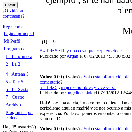
ejemplo , si te han dad
bien
¿Olvidó su
contraseña?
Registrarse
Mu
Página principal
Mi Perfil
(1)
2
3
»
Programas
5 - Tele 5
:
Hay una cosa que te quiero decir
Publicado por
Artjan
el 07/02/2013 4:18:30
(
5824
1 - La primera
2 - La 2
4 - Antena 3
Votos:
0.00 (0 votos) -
Vota esta información del
5 - Tele 5
comentario?
5 - Tele 5
:
mujeres hombres y vice versa
6 - La Sexta
Publicado por
angelinespink
el 07/11/2012 12:44
7 - Cuatro
Hola! soy una adicta,fan o como lo quieras llama
Archivo
periodismo aqui en madrid y se nos ocurrio a mis 
Programas por
experiencia. Por favor poneros en contacto conmig
cadena
saludo. =D
Hay
15
usuario(s)
Votos:
0.00 (0 votos) -
Vota esta información del