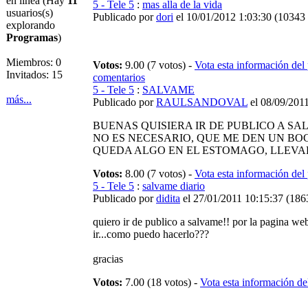
en línea (Hay
11
5 - Tele 5
:
mas alla de la vida
usuarios(s)
Publicado por
dori
el 10/01/2012 1:03:30
(
10343 
explorando
Programas
)
Miembros: 0
Votos:
9.00 (7 votos) -
Vota esta información del
Invitados: 15
comentarios
5 - Tele 5
:
SALVAME
más...
Publicado por
RAULSANDOVAL
el 08/09/201
BUENAS QUISIERA IR DE PUBLICO A SA
NO ES NECESARIO, QUE ME DEN UN BOC
QUEDA ALGO EN EL ESTOMAGO, LLEVA
Votos:
8.00 (7 votos) -
Vota esta información del
5 - Tele 5
:
salvame diario
Publicado por
didita
el 27/01/2011 10:15:37
(
1863
quiero ir de publico a salvame!! por la pagina we
ir...como puedo hacerlo???
gracias
Votos:
7.00 (18 votos) -
Vota esta información d