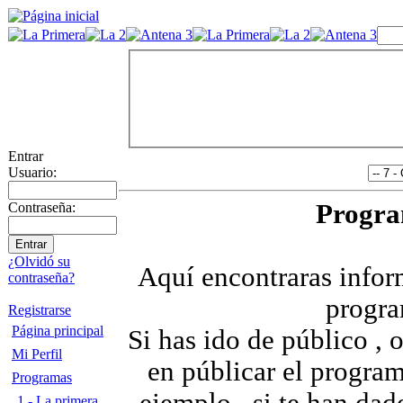
Entrar
Usuario:
Progra
Contraseña:
¿Olvidó su
Aquí encontraras infor
contraseña?
progra
Registrarse
Página principal
Si has ido de público , 
Mi Perfil
en públicar el progra
Programas
1 - La primera