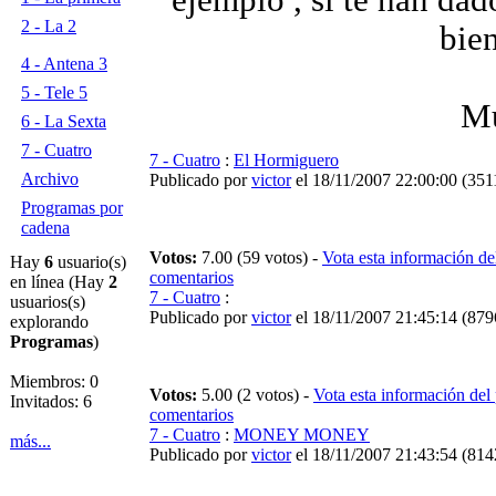
ejemplo , si te han dad
2 - La 2
bien
4 - Antena 3
5 - Tele 5
Mu
6 - La Sexta
7 - Cuatro
7 - Cuatro
:
El Hormiguero
Archivo
Publicado por
victor
el 18/11/2007 22:00:00
(
3511
Programas por
cadena
Votos:
7.00 (59 votos) -
Vota esta información d
Hay
6
usuario(s)
comentarios
en línea (Hay
2
7 - Cuatro
:
usuarios(s)
Publicado por
victor
el 18/11/2007 21:45:14
(
8796
explorando
Programas
)
Miembros: 0
Votos:
5.00 (2 votos) -
Vota esta información del
Invitados: 6
comentarios
7 - Cuatro
:
MONEY MONEY
más...
Publicado por
victor
el 18/11/2007 21:43:54
(
8142