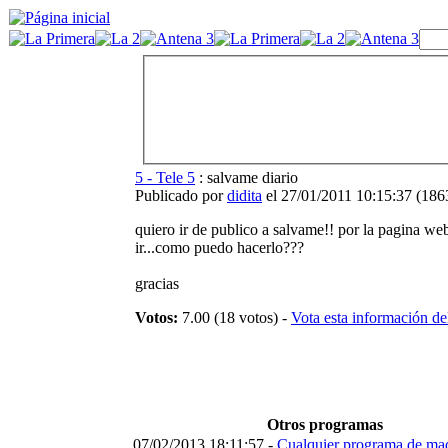
5 - Tele 5
: salvame diario
Publicado por
didita
el 27/01/2011 10:15:37
(
1863
quiero ir de publico a salvame!! por la pagina we
ir...como puedo hacerlo???
gracias
Votos:
7.00 (18 votos) -
Vota esta información d
Otros programas
07/02/2013 18:11:57 -
Cualquier programa de ma