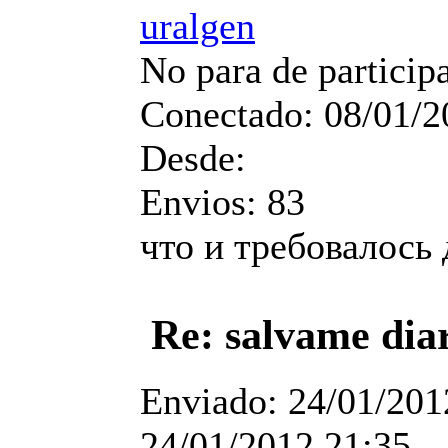
uralgen
No para de particip
Conectado:
08/01/2
Desde:
Envios:
83
что и требовалось 
Re: salvame dia
Enviado:
24/01/201
24/01/2012 21:35