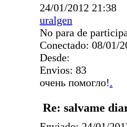
24/01/2012 21:38
uralgen
No para de particip
Conectado:
08/01/2
Desde:
Envios:
83
очень помогло!
.
Re: salvame dia
Enviado:
24/01/201