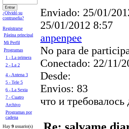
Enviado:
25/01/201
¿Olvidó su
contraseña?
25/01/2012 8:57
Registrarse
anpenpee
Página principal
Mi Perfil
No para de particip
Programas
1 - La primera
Conectado:
22/11/2
2 - La 2
Desde:
4 - Antena 3
5 - Tele 5
Envios:
83
6 - La Sexta
7 - Cuatro
что и требовалось 
Archivo
Programas por
cadena
Re: salvame dia
Hay
9
usuario(s)