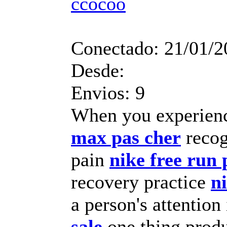
ccocoo
Conectado:
21/01/2
Desde:
Envios:
9
When you experienc
max pas cher
recog
pain
nike free run 
recovery practice
n
a person's attention
sale
one thing produ