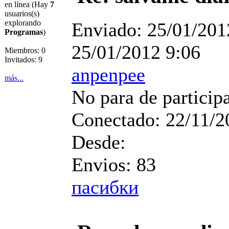
en línea (Hay
7
usuarios(s)
explorando
Enviado:
25/01/201
Programas
)
25/01/2012 9:06
Miembros: 0
Invitados: 9
anpenpee
más...
No para de particip
Conectado:
22/11/2
Desde:
Envios:
83
пасибки