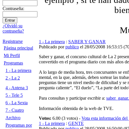
ejemplo , si te han dad
bien
Contraseña:
¿Olvidó su
Mu
contraseña?
Registrarse
1 - La primera
:
SABER Y GANAR
Publicado por
publico
el 28/05/2008 16:53:15
(
70
Página principal
Mi Perfil
Saber y ganar, el concurso cultural de La 2 pres
convertido en el programa diario con más años de 
Programas
1 - La primera
A lo largo de media hora, tres concursantes se enf
mental, en la que, además, deben sortear las traba
2 - La 2
preguntas tiene un nivel medio de dificultad y se 
4 - Antena 3
pregunta caliente”, “El duelo”, “La parte del tod
5 - Tele 5
Para consultas y participar escribir a:
saber_ganar.
6 - La Sexta
Información obtenida de la web de TVE.
7 - Cuatro
Archivo
Votos:
6.00 (3 votos) -
Vota esta información del
1 - La primera
:
GENTE
Programas por
Publicado por
publico
el 28/05/2008 16:50:00
(
87