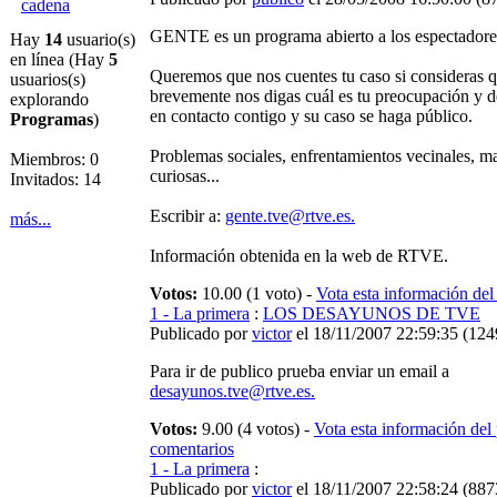
cadena
GENTE es un programa abierto a los espectadore
Hay
14
usuario(s)
en línea (Hay
5
Queremos que nos cuentes tu caso si consideras q
usuarios(s)
brevemente nos digas cuál es tu preocupación y d
explorando
en contacto contigo y su caso se haga público.
Programas
)
Problemas sociales, enfrentamientos vecinales, ma
Miembros: 0
curiosas...
Invitados: 14
Escribir a:
gente.tve@rtve.es.
más...
Información obtenida en la web de RTVE.
Votos:
10.00 (1 voto) -
Vota esta información de
1 - La primera
:
LOS DESAYUNOS DE TVE
Publicado por
victor
el 18/11/2007 22:59:35
(
124
Para ir de publico prueba enviar un email a
desayunos.tve@rtve.es.
Votos:
9.00 (4 votos) -
Vota esta información del
comentarios
1 - La primera
:
Publicado por
victor
el 18/11/2007 22:58:24
(
8873