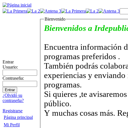
Bienvenido
Bienvenidos a Irdepubl
Encuentra información de
programas preferidos .
Entrar
También podrás colabora
Usuario:
experiencias y enviando 
Contraseña:
programas.
Si quieres ,te avisaremo
¿Olvidó su
contraseña?
público.
Y muchas cosas más. Reg
Registrarse
Página principal
Mi Perfil